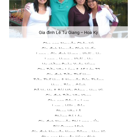
Gia đình Lê Tứ Giang – Hoa Kỳ
Cha con Nguyễn Châu Hà
Gia đình Nguyễn Đình Huấn
Long – Gia đình Hưng – Khôi – Hy
Long – Hưng – Khôi – Hy
Vợ chồng Đoàn Xuân Hùng
Cha Trần Văn Láng & AE Lớp 72
Gia đình Trần Thế Huy
Trần Thế Huy & Nguyễn Đức Thắng
Huy – Túc – Cảnh
Đỗ Vy Hạ & Bùi Hữu Đông – Hoa Kỳ
Gia đình Trần Văn Khoa
Cha con Đậu La Lam
Lam – Việt – Bảo
Phan Văn Lễ
Phùng Bá Lộc
Gia đình Nguyễn Phi Long – Úc
Bùi Quang Minh
Gia đình Nguyễn Ngọc Dũng – Hoa Kỳ