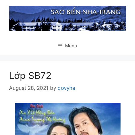
Skip
to
content
Menu
Lớp SB72
August 28, 2021
by
dovyha