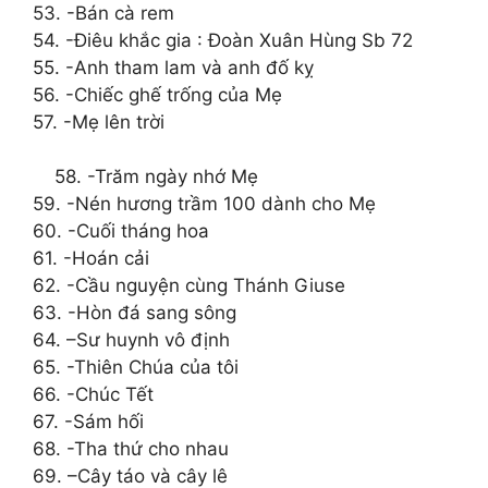
53. -Bán cà rem
54. -Điêu khắc gia : Đoàn Xuân Hùng Sb 72
55. -Anh tham lam và anh đố kỵ
56. -Chiếc ghế trống của Mẹ
57. -Mẹ lên trời
58. -Trăm ngày nhớ Mẹ
59. -Nén hương trầm 100 dành cho Mẹ
60. -Cuối tháng hoa
61. -Hoán cải
62. -Cầu nguyện cùng Thánh Giuse
63. -Hòn đá sang sông
64. –Sư huynh vô định
65. -Thiên Chúa của tôi
66. -Chúc Tết
67. -Sám hối
68. -Tha thứ cho nhau
69. –Cây táo và cây lê