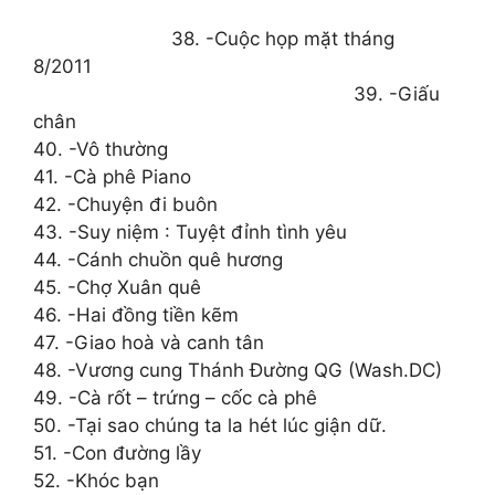
38. -Cuộc họp mặt tháng
8/2011
39. -Giấu
chân
40. -Vô thường
41. -Cà phê Piano
42. -Chuyện đi buôn
43. -Suy niệm : Tuyệt đỉnh tình yêu
44. -Cánh chuồn quê hương
45. -Chợ Xuân quê
46. -Hai đồng tiền kẽm
47. -Giao hoà và canh tân
48. -Vương cung Thánh Đường QG (Wash.DC)
49. -Cà rốt – trứng – cốc cà phê
50. -Tại sao chúng ta la hét lúc giận dữ.
51. -Con đường lầy
52. -Khóc bạn